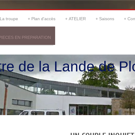
La troupe
Plan d'accès
ATELIER
Saisons
Con
PIECES EN PREPARATION
e de la Lande de Pl